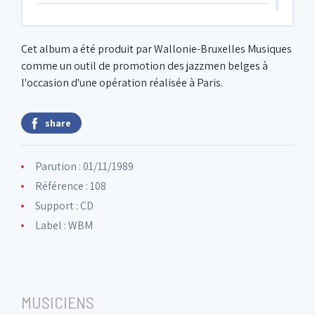
6. Elm
Cet album a été produit par Wallonie-Bruxelles Musiques
comme un outil de promotion des jazzmen belges à
7. Compact
l'occasion d'une opération réalisée à Paris.
8. Never always never
share
Parution : 01/11/1989
9. Métamorphose d'un obstiné
Référence : 108
Support : CD
Label :
WBM
MUSICIENS