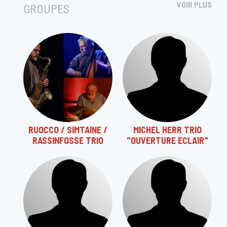
VOIR PLUS
GROUPES
RUOCCO / SIMTAINE /
MICHEL HERR TRIO
RASSINFOSSE TRIO
"OUVERTURE ECLAIR"