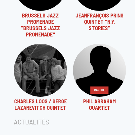
BRUSSELS JAZZ
JEANFRANÇOIS PRINS
PROMENADE
QUINTET "N.Y.
"BRUSSELS JAZZ
STORIES"
PROMENADE"
INACTIF
CHARLES LOOS / SERGE
PHIL ABRAHAM
LAZAREVITCH QUINTET
QUARTET
ACTUALITÉS