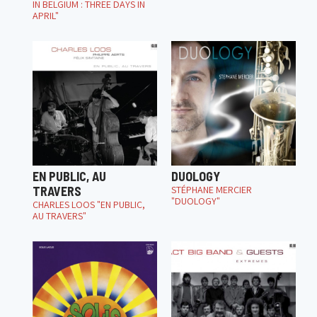
IN BELGIUM : THREE DAYS IN
APRIL"
EN PUBLIC, AU
DUOLOGY
TRAVERS
STÉPHANE MERCIER
"DUOLOGY"
CHARLES LOOS "EN PUBLIC,
AU TRAVERS"