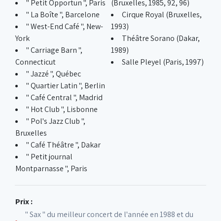
" Petit Opportun ", Paris
(Bruxelles, 1985, 92, 96)
" La Boîte ", Barcelone
Cirque Royal (Bruxelles,
" West-End Café ", New-
1993)
York
Théâtre Sorano (Dakar,
" Carriage Barn ",
1989)
Connecticut
Salle Pleyel (Paris, 1997)
" Jazzé ", Québec
" Quartier Latin ", Berlin
" Café Central ", Madrid
" Hot Club ", Lisbonne
" Pol's Jazz Club ",
Bruxelles
" Café Théâtre ", Dakar
" Petit journal
Montparnasse ", Paris
Prix :
" Sax " du meilleur concert de l'année en 1988 et du