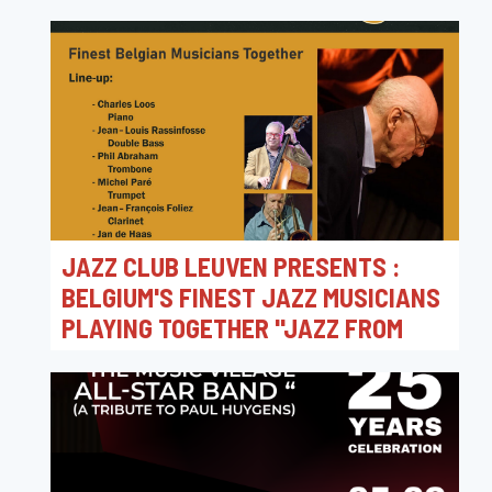
JAZZ CLUB LEUVEN PRESENTS :
BELGIUM'S FINEST JAZZ MUSICIANS
PLAYING TOGETHER "JAZZ FROM
THE 1920S TO THE 1950S" @
CAMPUS CORSO LEUVEN
27/02/2026 20:15
Jazz Club Leuven - Hot Club Louvain vzw / Live
Jazz Music Concert @ Campus Corso Leuven