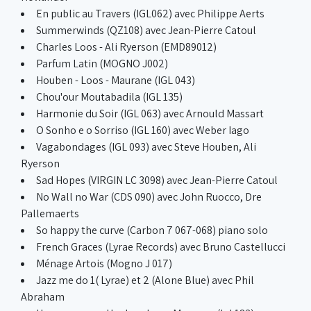
En public au Travers (IGL062) avec Philippe Aerts
Summerwinds (QZ108) avec Jean-Pierre Catoul
Charles Loos - Ali Ryerson (EMD89012)
Parfum Latin (MOGNO J002)
Houben - Loos - Maurane (IGL 043)
Chou'our Moutabadila (IGL 135)
Harmonie du Soir (IGL 063) avec Arnould Massart
O Sonho e o Sorriso (IGL 160) avec Weber Iago
Vagabondages (IGL 093) avec Steve Houben, Ali
Ryerson
Sad Hopes (VIRGIN LC 3098) avec Jean-Pierre Catoul
No Wall no War (CDS 090) avec John Ruocco, Dre
Pallemaerts
So happy the curve (Carbon 7 067-068) piano solo
French Graces (Lyrae Records) avec Bruno Castellucci
Ménage Artois (Mogno J 017)
Jazz me do 1( Lyrae) et 2 (Alone Blue) avec Phil
Abraham