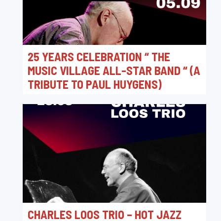
25 YEARS CELEBRATION “ THE
MUSIC VILLAGE ALL-STAR BAND “ (A
TRIBUTE TO PAUL HUYGENS)
05/09/2025 20:30
The Music Village
CHARLES LOOS TRIO – HOT JAZZ