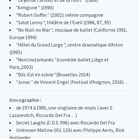
"Le jeu de l'amour et de la mort " (1989)
"Antigone " (1990)
"Robert Goffin " (2002) même compagnie
"Salut Lenny ", théâtre de l'Eveil (1986, 87, 95)
"No Wall no War ", musique de ballet (Californie 1991,
Europe 1994)
"Hôtel du Grand Large ", centre dramatique d'Arlon
(1995)
"Noir/instantanés "(comédie-ballet,Liège et
Paris,2003)
"BXL-Est en scène "(Bruxelles 2014)
"Jonas " de Vincent Engel (Festival d'Avignon, 2016)…
Discographie :
de 1974 à 1985, une vingtaine de vinyls ( avec S.
Lazarevitch, Riccardo Del Fra…)
Secret Laughs (C.D.S. 096) avec Riccardo Del Fra
Unknown Mallow (IGL 126) avec Philippe Aerts, Rick
Hollander