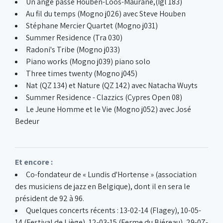
Un ange passe Houben-Loos-Maurane,(Igl 183)
Au fil du temps (Mogno j026) avec Steve Houben
Stéphane Mercier Quartet (Mogno j031)
Summer Residence (Tra 030)
Radoni's Tribe (Mogno j033)
Piano works (Mogno j039) piano solo
Three times twenty (Mogno j045)
Nat (QZ 134) et Nature (QZ 142) avec Natacha Wuyts
Summer Residence - Clazzics (Cypres Open 08)
Le Jeune Homme et le Vie (Mogno j052) avec José
Bedeur
Et encore :
Co-fondateur de « Lundis d'Hortense » (association
des musiciens de jazz en Belgique), dont il en sera le
président de 92 à 96.
Quelques concerts récents : 13-02-14 (Flagey), 10-05-
14 (Festival de Liège), 12-03-15 (Ferme du Biéreau), 29-07-