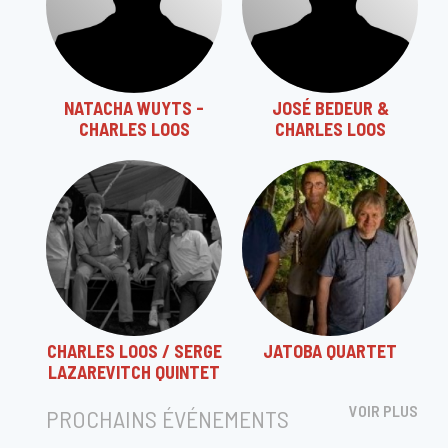
NATACHA WUYTS -
JOSÉ BEDEUR &
CHARLES LOOS
CHARLES LOOS
CHARLES LOOS / SERGE
JATOBA QUARTET
LAZAREVITCH QUINTET
VOIR PLUS
PROCHAINS ÉVÉNEMENTS