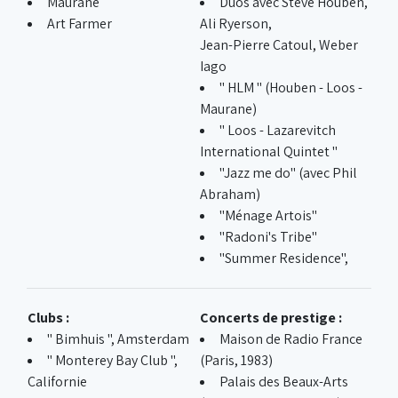
Maurane
Duos avec Steve Houben,
Art Farmer
Ali Ryerson,
Jean-Pierre Catoul, Weber
Iago
" HLM " (Houben - Loos -
Maurane)
" Loos - Lazarevitch
International Quintet "
"Jazz me do" (avec Phil
Abraham)
"Ménage Artois"
"Radoni's Tribe"
"Summer Residence",
Clubs :
Concerts de prestige :
" Bimhuis ", Amsterdam
Maison de Radio France
" Monterey Bay Club ",
(Paris, 1983)
Californie
Palais des Beaux-Arts