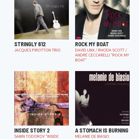
STRINGLY 612
ROCK MY BOAT
JACQUES PIROTTON TRIO
DAVID LINX / RHODA SCOTT /
ANDRÉ CECCARELLI "ROCK MY
BOAT"
INSIDE STORY 2
A STOMACH IS BURNING
SABIN TODOROV "INSIDE
MELANIE DE BIASIO