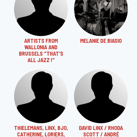
ARTISTS FROM
MELANIE DE BIASIO
WALLONIA AND
BRUSSELS "THAT'S
ALL JAZZ !"
THIELEMANS, LINX, BJO,
DAVID LINX / RHODA
CATHERINE, LORIERS,
SCOTT / ANDRÉ