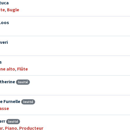
tuca
te
,
Bugle
Loos
veri
s
ne alto
,
Flûte
atherine
Invité
e Furnelle
Invité
asse
err
Invité
ur
,
Piano
,
Producteur