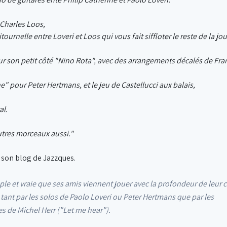
Charles Loos,
tournelle entre Loveri et Loos qui vous fait siffloter le reste de la jo
ur son petit côté "Nino Rota", avec des arrangements décalés de Fra
e" pour Peter Hertmans, et le jeu de Castellucci aux balais,
al.
autres morceaux aussi."
 son blog de Jazzques.
le et vraie que ses amis viennent jouer avec la profondeur de leur c
 tant par les solos de Paolo Loveri ou Peter Hertmans que par les
s de Michel Herr ("Let me hear").