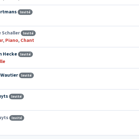
ertmans
Invité
e Schaller
Invité
ur
,
Piano
,
Chant
n Hecke
Invité
lle
 Wautier
Invité
uyts
Invité
uyts
Invité