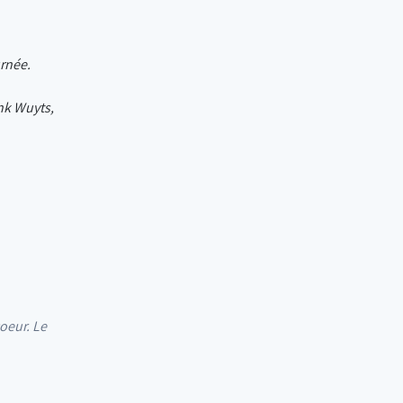
urnée.
nk Wuyts,
oeur. Le