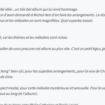
elle idée...un très bel album qui lui rend hommage.
12. Elegia
ssi d'avoir demandé à Michel Herr d'en faire les arrangements. Le rés
eux et les mélodies en sont magnifiées. Quel superbe travail.
13. Trapèze
ié, car les thèmes et les mélodies sont riches.
14. Levante
seiller de vous procurer cet album au plus vite. C'est un petit bijou, je
15. Milano per caso
Song" bien sûr, pour les superbes arrangements, pour la voix de Chr
 de Gino.
spect modal, pour cette mélodie mystérieuse et sensuelle. Pour le s
tout au long de l'album!).
o de guitares ente Philip Catherine et Paolo Loveri.