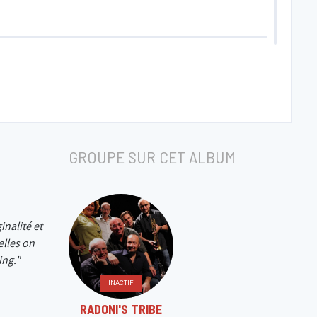
GROUPE SUR CET ALBUM
inalité et
elles on
ing."
INACTIF
RADONI'S TRIBE