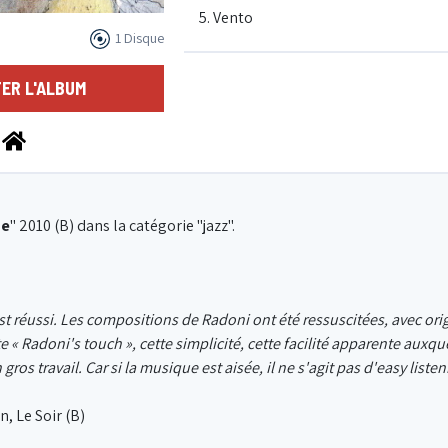
5. Vento
1 Disque
6. Chove sol
ER L'ALBUM
7. My li'l angel
8. Cupid's wings
ue
" 2010 (B) dans la catégorie "jazz".
9. Ballad for one
st réussi. Les compositions de Radoni ont été ressuscitées, avec orig
tte « Radoni's touch », cette simplicité, cette facilité apparente auxqu
10. Touch of Silver
gros travail. Car si la musique est aisée, il ne s'agit pas d'easy listen
, Le Soir (B)
11. Real life