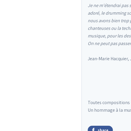
Je ne m'étendrai pas s
adoré, le drumming sou
nous avons bien trop p
chanteuses ou la techn
musique, pour les des
On ne peut pas passer 
Jean-Marie Hacquier, J
Toutes compositions d
Un hommage à la musi
share