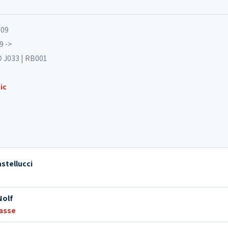
009
9 ->
 J033 | RB001
ic
stellucci
Nolf
asse