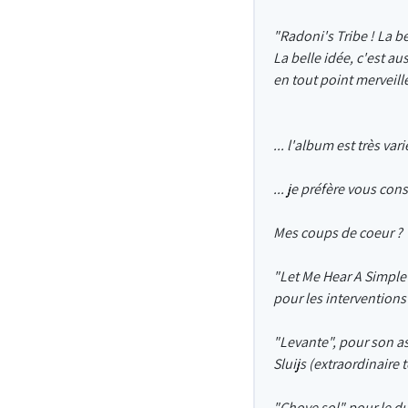
"Radoni's Tribe ! La b
La belle idée, c'est au
en tout point merveill
... l'album est très var
... je préfère vous con
Mes coups de coeur ?
"Let Me Hear A Simple 
pour les interventions
"Levante", pour son a
Sluijs (extraordinaire 
"Chove sol" pour le du