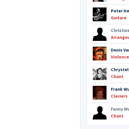
Peter H
Guitare
Christin
Arrange
Denis Va
Violonce
Chrystel
Chant
Frank W
Claviers
Fanny W
Chant