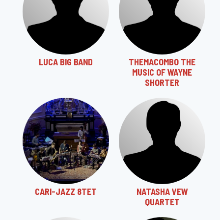
LUCA BIG BAND
THEMACOMBO THE
MUSIC OF WAYNE
SHORTER
CARI-JAZZ 8TET
NATASHA VEW
QUARTET