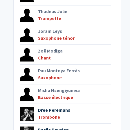
Thadeus Jolie
Trompette
Joram Leys
Saxophone ténor
Zoë Modiga
Chant
Pau Montoya Ferràs
Saxophone
Misha Nsengiyumva
Basse électrique
Dree Peremans
Trombone
Basile Peuvion