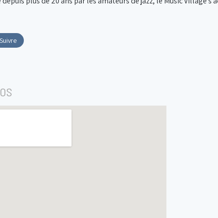
 depuis plus de 20 ans par les amateurs de jazz, le Music Village s’
Suivre
FOS