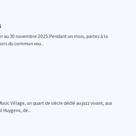
5
 1er au 30 novembre 2025.Pendant un mois, partez à la
x hors du commun vou...
sic Village, un quart de siècle dédié au jazz vivant, aux
l Huygens, dé...