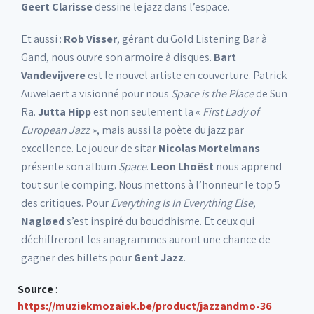
Geert Clarisse
dessine le jazz dans l’espace.
Et aussi :
Rob Visser
, gérant du Gold Listening Bar à
Gand, nous ouvre son armoire à disques.
Bart
Vandevijvere
est le nouvel artiste en couverture. Patrick
Auwelaert a visionné pour nous
Space is the Place
de Sun
Ra.
Jutta Hipp
est non seulement la «
First Lady of
European Jazz
», mais aussi la poète du jazz par
excellence. Le joueur de sitar
Nicolas Mortelmans
présente son album
Space
.
Leon Lhoëst
nous apprend
tout sur le comping. Nous mettons à l’honneur le top 5
des critiques. Pour
Everything Is In Everything Else
,
Nagløed
s’est inspiré du bouddhisme. Et ceux qui
déchiffreront les anagrammes auront une chance de
gagner des billets pour
Gent Jazz
.
Source
:
https://muziekmozaiek.be/product/jazzandmo-36