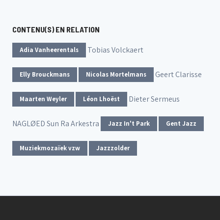
CONTENU(S) EN RELATION
Tobias Volckaert
Adia Vanheerentals
Geert Clarisse
Elly Brouckmans
Nicolas Mortelmans
Dieter Sermeus
Maarten Weyler
Léon Lhoëst
NAGLØED
Sun Ra Arkestra
Jazz In't Park
Gent Jazz
Muziekmozaïek vzw
Jazzzolder