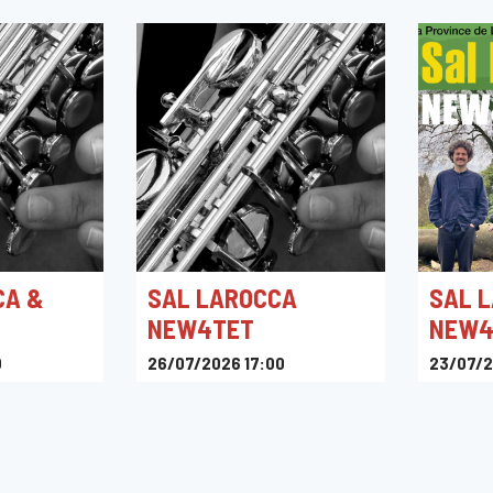
CA &
SAL LAROCCA
SAL 
NEW4TET
NEW4
0
26/07/2026 17:00
23/07/2
L'Archiduc
B3
 la Cambre,
ages,