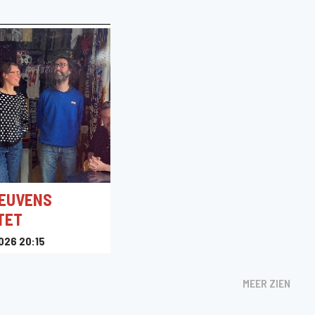
BEUVENS
TET
026 20:15
der
MEER ZIEN