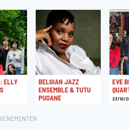
: ELLY
BELGIAN JAZZ
EVE 
S
ENSEMBLE & TUTU
QUAR
PUOANE
23/10/2
Jazzzol
01/10/2026 20:00
Flagey
EVENEMENTEN