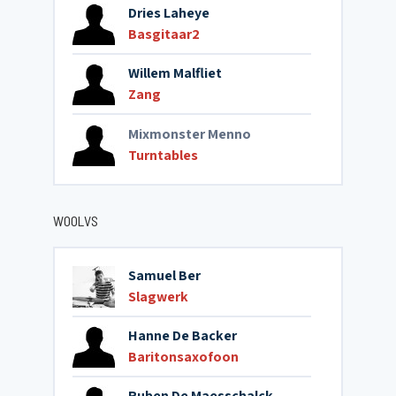
Dries Laheye
Basgitaar2
Willem Malfliet
Zang
Mixmonster Menno
Turntables
WOOLVS
Samuel Ber
Slagwerk
Hanne De Backer
Baritonsaxofoon
Ruben De Maesschalck