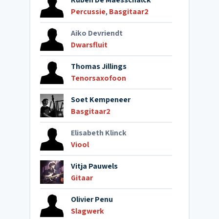
Percussie
,
Basgitaar2
Aiko Devriendt
Dwarsfluit
Thomas Jillings
Tenorsaxofoon
Soet Kempeneer
Basgitaar2
Elisabeth Klinck
Viool
Vitja Pauwels
Gitaar
Olivier Penu
Slagwerk