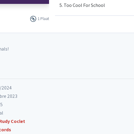
5. Too Cool For School
1 Plaat
6. L'Infiniment Vert
7. Oblivion
nals!
8. Common Mama
9. Pyramide
5/2024
bre 2023
05
10. Used to Love U
al
Rudy Coclet
11. Realm of Shades - Finale
cords