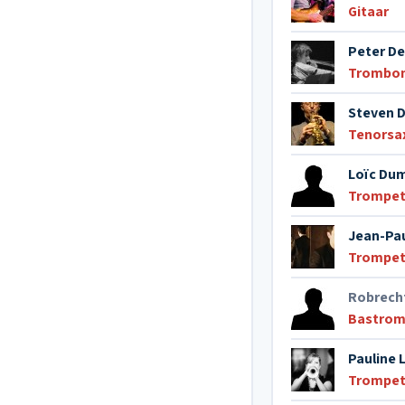
Gitaar
Peter D
Trombo
Steven 
Tenorsa
Loïc Du
Trompe
Jean-Pau
Trompe
Robrech
Bastro
Pauline 
Trompe