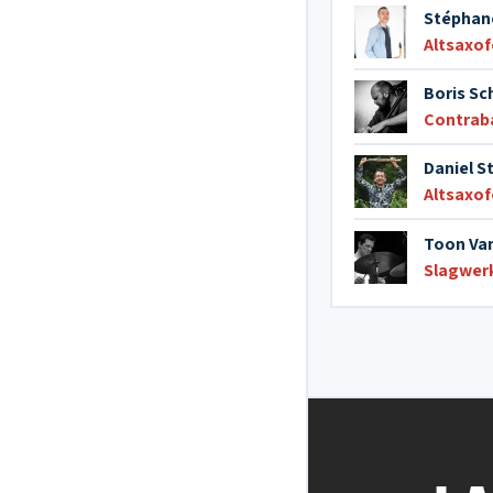
Stéphan
Altsaxo
Boris Sc
Contrab
Daniel S
Altsaxo
Toon Va
Slagwer