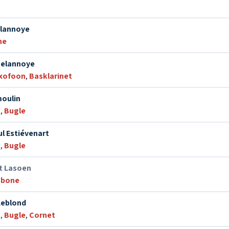
elannoye
ne
Delannoye
xofoon
,
Basklarinet
moulin
t
,
Bugle
l Estiévenart
t
,
Bugle
t Lasoen
mbone
Leblond
t
,
Bugle
,
Cornet