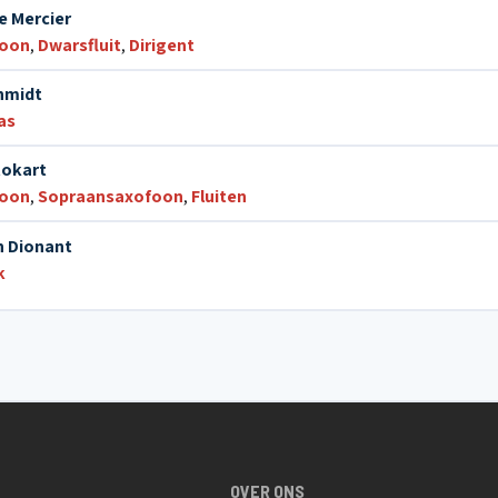
e Mercier
foon
,
Dwarsfluit
,
Dirigent
hmidt
as
tokart
foon
,
Sopraansaxofoon
,
Fluiten
n Dionant
k
OVER ONS