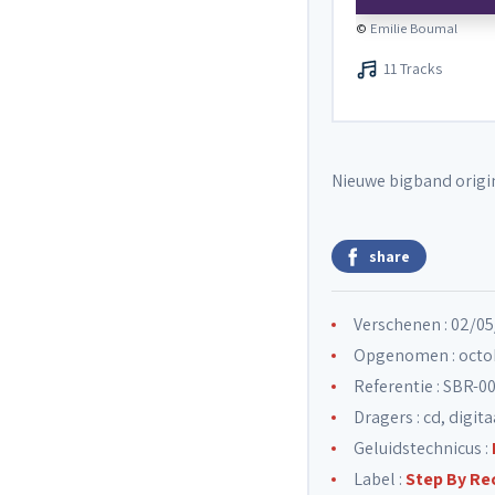
©
Emilie Boumal
11 Tracks
Nieuwe bigband origi
share
Verschenen : 02/0
Opgenomen : octo
Referentie : SBR-0
Dragers : cd, digita
Geluidstechnicus :
Label :
Step By Re