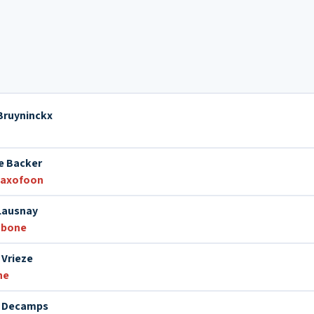
Bruyninckx
e Backer
saxofoon
Lausnay
mbone
 Vrieze
ne
s Decamps