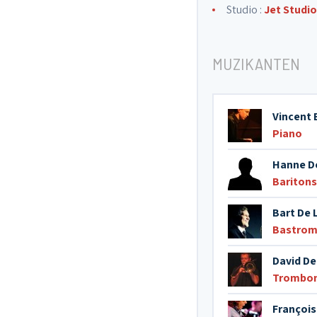
Studio :
Jet Studio
MUZIKANTEN
Vincent 
Piano
Hanne D
Bariton
Bart De 
Bastro
David De
Trombo
Françoi