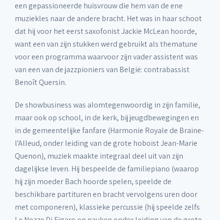
een gepassioneerde huisvrouw die hem van de ene
muziekles naar de andere bracht. Het was in haar schoot
dat hij voor het eerst saxofonist Jackie McLean hoorde,
want een van zijn stukken werd gebruikt als thematune
voor een programma waarvoor zijn vader assistent was
van een van de jazzpioniers van België: contrabassist
Benoît Quersin.
De showbusiness was alomtegenwoordig in zijn familie,
maar ook op school, in de kerk, bij jeugdbewegingen en
in de gemeentelijke fanfare (Harmonie Royale de Braine-
l'Alleud, onder leiding van de grote hoboïst Jean-Marie
Quenon), muziek maakte integraal deel uit van zijn
dagelijkse leven. Hij bespeelde de familiepiano (waarop
hij zijn moeder Bach hoorde spelen, speelde de
beschikbare partituren en bracht vervolgens uren door
met componeren), klassieke percussie (hij speelde zelfs
Le Nozze Di Figaro op pauken onder leiding van de grote