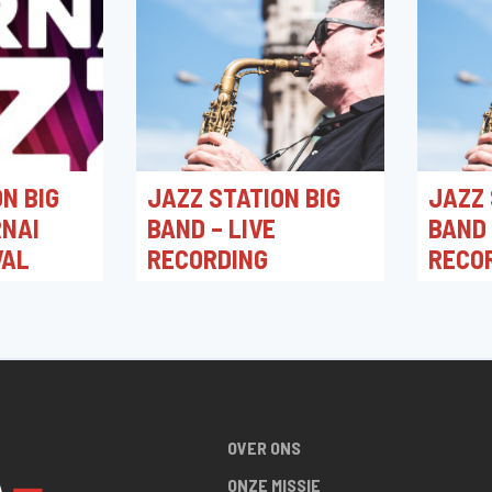
N BIG
JAZZ STATION BIG
JAZZ 
RNAI
BAND – LIVE
BAND 
VAL
RECORDING
RECO
0
05/06/2026 20:30
04/06/2
ture de
Jazz Station
Jazz St
OVER ONS
ONZE MISSIE