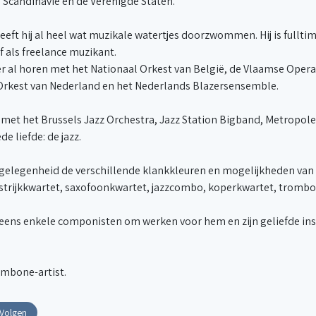
 Scandinavië en de Verenigde Staten.
re heeft hij al heel wat muzikale watertjes doorzwommen. Hij is ful
f als freelance muzikant.
 al horen met het Nationaal Orkest van België, de Vlaamse Opera
rkest van Nederland en het Nederlands Blazersensemble.
 met het Brussels Jazz Orchestra, Jazz Station Bigband, Metropole
e liefde: de jazz.
t de gelegenheid de verschillende klankkleuren en mogelijkheden 
strijkkwartet, saxofoonkwartet, jazzcombo, koperkwartet, tromb
eneens enkele componisten om werken voor hem en zijn geliefde ins
ombone-artist.
Volgen