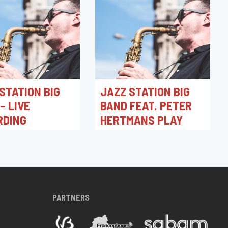
STATION BIG
JAZZ STATION BIG
– LIVE
BAND FEAT. PETER
RDING
HERTMANS PLAY
DUKE ELLINGTON &
026 20:30
BILLY STRAYHORN
ation
02/04/2026 20:30
Jazz Station
PARTNERS