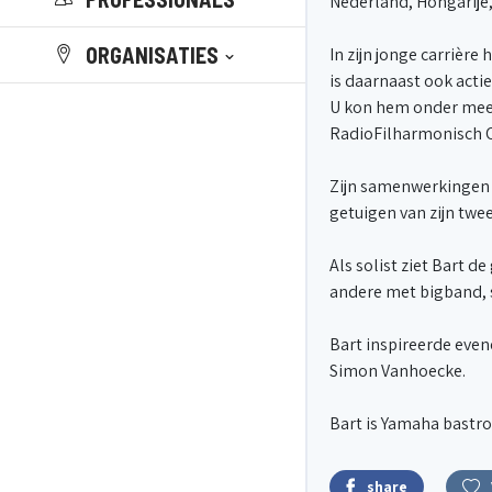
Nederland, Hongarije,
ORGANISATIES
​ In zijn jonge carriè
is daarnaast ook actie
U kon hem onder meer
RadioFilharmonisch O
​ Zijn samenwerkingen
getuigen van zijn tweed
​ Als solist ziet Bar
andere met bigband, 
​ Bart inspireerde ev
Simon Vanhoecke.
​ Bart is Yamaha bastr
share