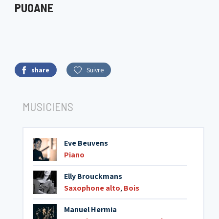
PUOANE
share
Suivre
MUSICIENS
Eve Beuvens
Piano
Elly Brouckmans
Saxophone alto
,
Bois
Manuel Hermia