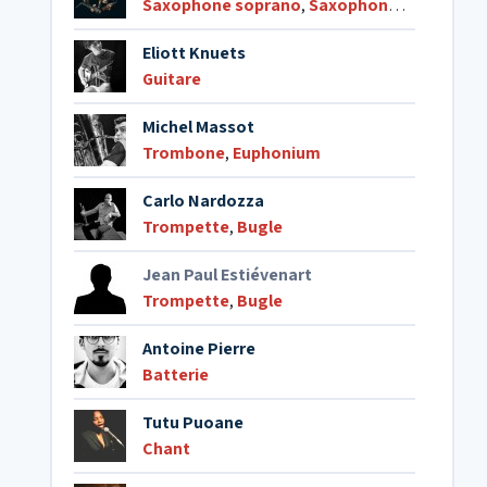
Saxophone soprano
,
Saxophone ténor
,
Boi
Eliott Knuets
Guitare
Michel Massot
Trombone
,
Euphonium
Carlo Nardozza
Trompette
,
Bugle
Jean Paul Estiévenart
Trompette
,
Bugle
Antoine Pierre
Batterie
Tutu Puoane
Chant