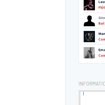
Lau
Flû
Gio
Bat
Man
Com
Ema
Con
INFORMATI