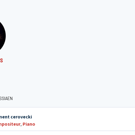
TS
SSIAEN
ment cerovecki
positeur
,
Piano