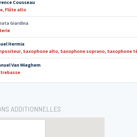
rence Cousseau
te
,
Flûte alto
nata Giardina
terie
uel Hermia
positeur
,
Saxophone alto
,
Saxophone soprano
,
Saxophone t
nuel Van Mieghem
trebasse
ONS ADDITIONNELLES