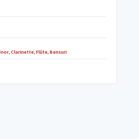
énor
,
Clarinette
,
Flûte
,
Bansuri