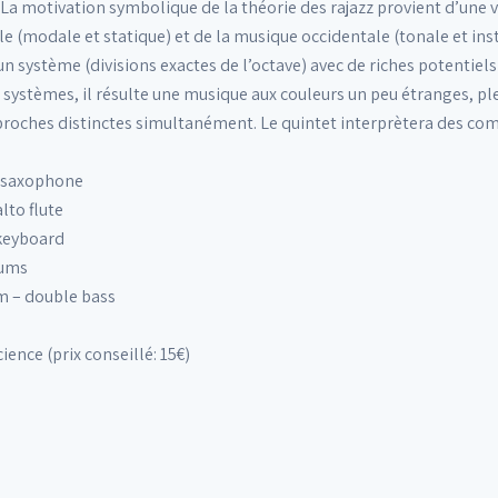
 La motivation symbolique de la théorie des rajazz provient d’u
le (modale et statique) et de la musique occidentale (tonale et in
d’un système (divisions exactes de l’octave) avec de riches potentiel
 systèmes, il résulte une musique aux couleurs un peu étranges, ple
pproches distinctes simultanément. Le quintet interprètera des co
o saxophone
lto flute
keyboard
rums
 – double bass
ience (prix conseillé: 15€)