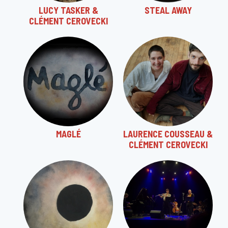
LUCY TASKER &
STEAL AWAY
CLÉMENT CEROVECKI
MAGLÉ
LAURENCE COUSSEAU &
CLÉMENT CEROVECKI