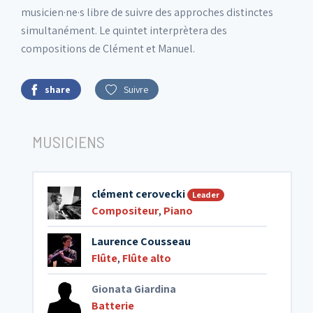
musicien·ne·s libre de suivre des approches distinctes
simultanément. Le quintet interprètera des
compositions de Clément et Manuel.
share
Suivre
MUSICIENS
clément cerovecki
Leader
Compositeur
,
Piano
Laurence Cousseau
Flûte
,
Flûte alto
Gionata Giardina
Batterie