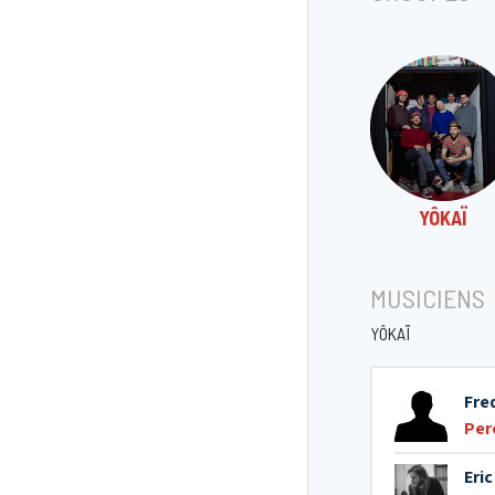
YÔKAÏ
MUSICIENS
YÔKAÏ
Fre
Per
Eric