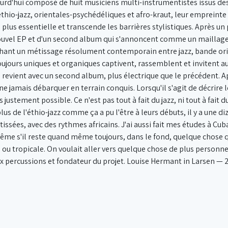
ourd'hui composé de huit musiciens multi-instrumentistes issus des
éthio-jazz, orientales-psychédéliques et afro-kraut, leur empreint
plus essentielle et transcende les barrières stylistiques. Après un
nouvel EP et d'un second album qui s'annoncent comme un maillage
chant un métissage résolument contemporain entre jazz, bande orig
ujours uniques et organiques captivent, rassemblent et invitent aux
revient avec un second album, plus électrique que le précédent. Ap
ne jamais débarquer en terrain conquis. Lorsqu'il s'agit de décrire
 justement possible. Ce n'est pas tout à fait du jazz, ni tout à fait d
 plus de l'éthio-jazz comme ça a pu l'être à leurs débuts, il y a une 
tissées, avec des rythmes africains. J'ai aussi fait mes études à Cuba
 même s'il reste quand même toujours, dans le fond, quelque chose qu
ou tropicale. On voulait aller vers quelque chose de plus personne
 aux percussions et fondateur du projet. Louise Hermant in Larsen —