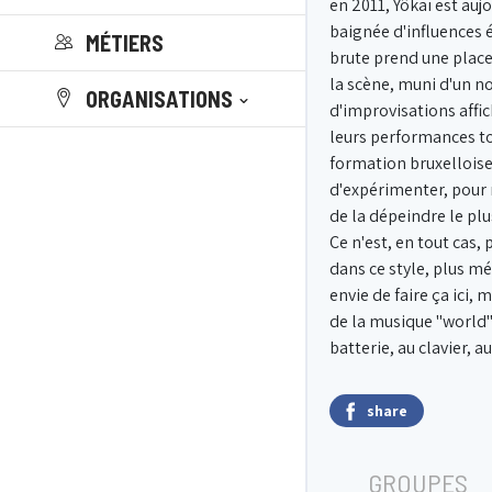
en 2011, Yôkaï est auj
baignée d'influences 
MÉTIERS
brute prend une place 
la scène, muni d'un 
ORGANISATIONS
d'improvisations affi
leurs performances to
formation bruxelloise 
d'expérimenter, pour 
de la dépeindre le plus
Ce n'est, en tout cas,
dans ce style, plus mé
envie de faire ça ici,
de la musique "world" 
batterie, au clavier,
share
GROUPES