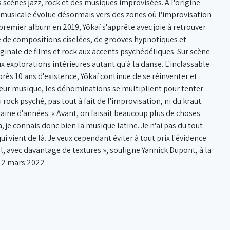
 scènes jazz, rock et des musiques improvisées. À l'origine
e musicale évolue désormais vers des zones où l'improvisation
 premier album en 2019, Yôkaï s'apprête avec joie à retrouver
 de compositions ciselées, de grooves hypnotiques et
inale de films et rock aux accents psychédéliques. Sur scène
 explorations intérieures autant qu'à la danse. L'inclassable
rès 10 ans d'existence, Yôkaï continue de se réinventer et
 leur musique, les dénominations se multiplient pour tenter
u rock psyché, pas tout à fait de l'improvisation, ni du kraut.
dizaine d'années. « Avant, on faisait beaucoup plus de choses
, je connais donc bien la musique latine. Je n'ai pas du tout
i vient de là. Je veux cependant éviter à tout prix l'évidence
l, avec davantage de textures », souligne Yannick Dupont, à la
 22 mars 2022