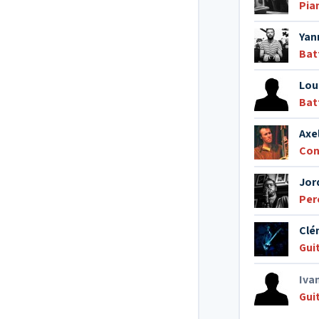
Pia
Yan
Bat
Lou
Bat
Axel
Con
Jor
Per
Clé
Gui
Ivan
Gui