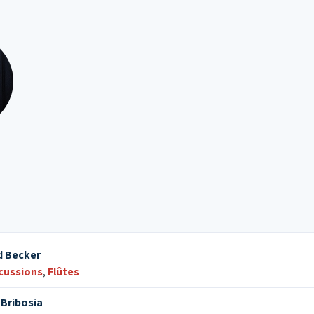
d Becker
cussions
,
Flûtes
 Bribosia