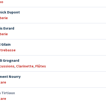
no
nick Dupont
terie
is Evrard
terie
 Gilain
trebasse
di Grognard
cussions
,
Clarinette
,
Flûtes
ment Nourry
tare
 Tirtiaux
tare