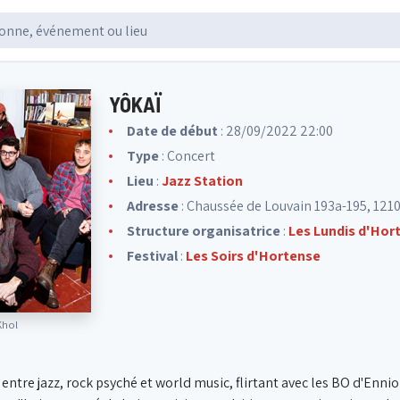
YÔKAÏ
Date de début
: 28/09/2022 22:00
Type
: Concert
Lieu
:
Jazz Station
Adresse
: Chaussée de Louvain 193a-195, 1210
Structure organisatrice
:
Les Lundis d'Hor
Festival
:
Les Soirs d'Hortense
Khol
 entre jazz, rock psyché et world music, flirtant avec les BO d'En