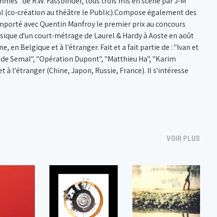
ammes" de R.W. Fassbinder, tous trois mis en scène par J-M
al (co-création au théâtre le Public).Compose également des
mporté avec Quentin Manfroy le premier prix au concours
usique d'un court-métrage de Laurel & Hardy à Aoste en août
en Belgique et à l'étranger. Fait et a fait partie de : "Ivan et
aude Semal", "Opération Dupont", "Matthieu Ha", "Karim
 à l'étranger (Chine, Japon, Russie, France). Il s'intéresse
VOIR PLUS