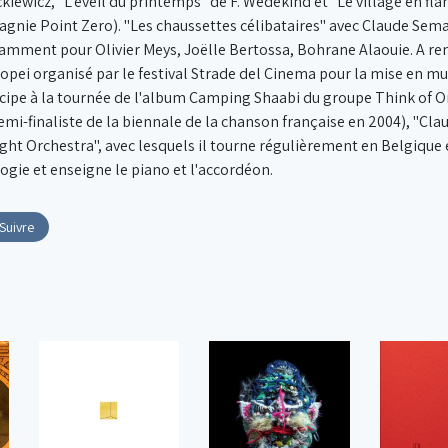
ckiewicz, "L'éveil du printemps" de F. Wedekind et "Le village en fl
gnie Point Zero). "Les chaussettes célibataires" avec Claude Sem
amment pour Olivier Meys, Joëlle Bertossa, Bohrane Alaouie. A re
ropei organisé par le festival Strade del Cinema pour la mise en m
icipe à la tournée de l'album Camping Shaabi du groupe Think of One, 
demi-finaliste de la biennale de la chanson française en 2004), "Cl
ight Orchestra", avec lesquels il tourne régulièrement en Belgique et
gie et enseigne le piano et l'accordéon.
Suivre