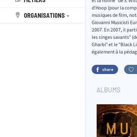
et la nonne" de S. Wit
d'Hoop (pour la compa
ORGANISATIONS
musiques de film, not
Giovanni Musicisti Eu
2007. En 2007, il part
les singes savants" (
Gharbi" et le "Black L
également à la pédago
share
ALBUMS