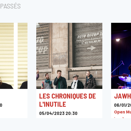
PASSÉS
LES CHRONIQUES DE
JAWH
L'INUTILE
0
06/01/2
Open Mus
05/04/2023 20:30
jazz)
Jazz Station