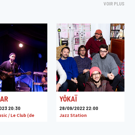
VOIR PLUS
AR
YÔKAÏ
023 20:30
28/09/2022 22:00
ic / Le Club (de
Jazz Station