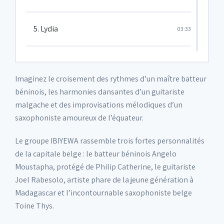
5. Lydia
03:33
6. Zejo Zejo
04:48
Imaginez le croisement des rythmes d’un maître batteur
béninois, les harmonies dansantes d’un guitariste
7. Maintsoahitra
04:32
malgache et des improvisations mélodiques d’un
saxophoniste amoureux de l’équateur.
8. Ensemble
04:40
Le groupe IBIYEWA rassemble trois fortes personnalités
de la capitale belge : le batteur béninois Angelo
9. Tomany Hanaraka Anao
05:36
Moustapha, protégé de Philip Catherine, le guitariste
Joel Rabesolo, artiste phare de la jeune génération à
Madagascar et l’incontournable saxophoniste belge
10. Mpamoria
06:25
Toine Thys.