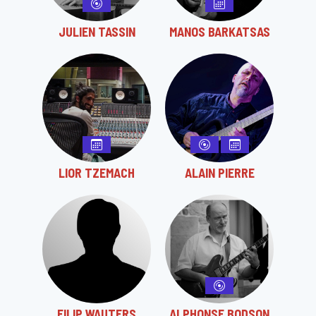
JULIEN TASSIN
MANOS BARKATSAS
LIOR TZEMACH
ALAIN PIERRE
FILIP WAUTERS
ALPHONSE BODSON