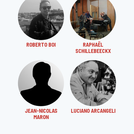
ROBERTO BOI
RAPHAËL
SCHILLEBEECKX
JEAN-NICOLAS
LUCIANO ARCANGELI
MARON