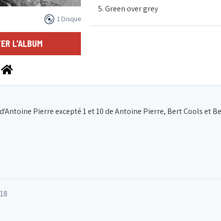
5. Green over grey
1 Disque
6. Stuck
ER L'ALBUM
7. Close enough (fast)
8. Tomorrow
'Antoine Pierre excepté 1 et 10 de Antoine Pierre, Bert Cools et B
9. Sketches of nowhere
10. Day 20 (see you in a bit)
018