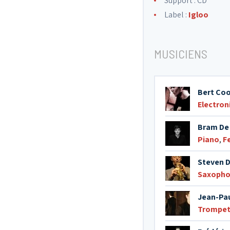
Support : CD
Label :
Igloo
MUSICIENS
Bert Coo
Electron
Bram De
Piano
,
F
Steven 
Saxopho
Jean-Pau
Trompet