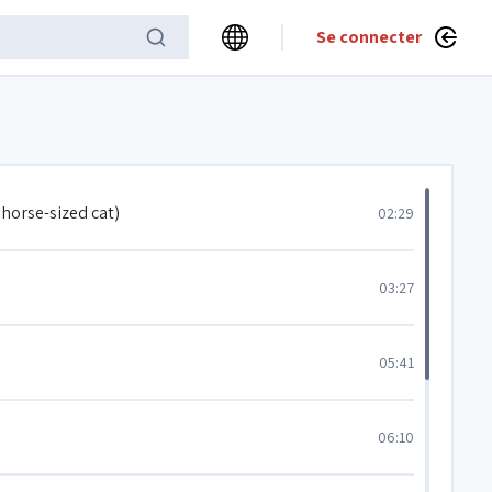
Se connecter
horse-sized cat)
02:29
03:27
05:41
06:10