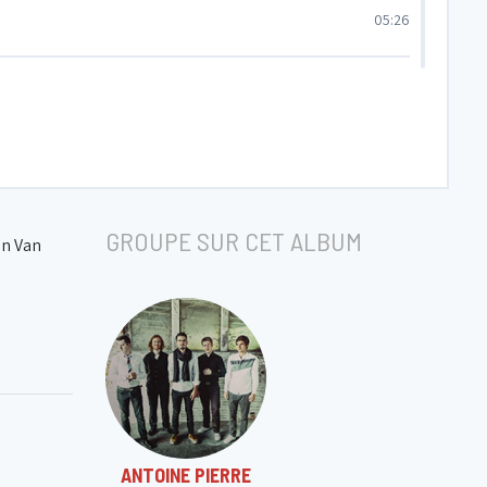
05:26
03:47
04:08
GROUPE SUR CET ALBUM
06:05
en Van
07:21
03:19
ANTOINE PIERRE