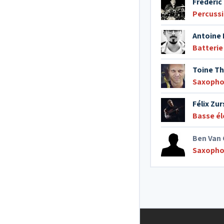
Frédéri
Percuss
Antoine 
Batterie
Toine T
Saxopho
Félix Zu
Basse él
Ben Van 
Saxopho