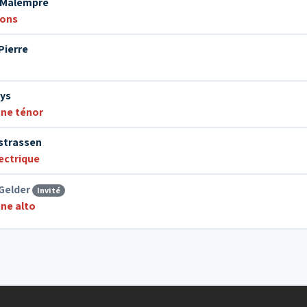
c Malempré
ions
Pierre
hys
ne ténor
rstrassen
ectrique
Gelder
Invité
ne alto