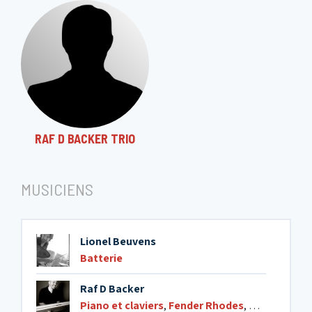
12. Travel
4:06
13. Moony Mood
3:39
14. C.C Rider
2:21
RAF D BACKER TRIO
MUSICIENS
Lionel Beuvens
Batterie
Raf D Backer
Piano et claviers
,
Fender Rhodes
,
Orgue Ham