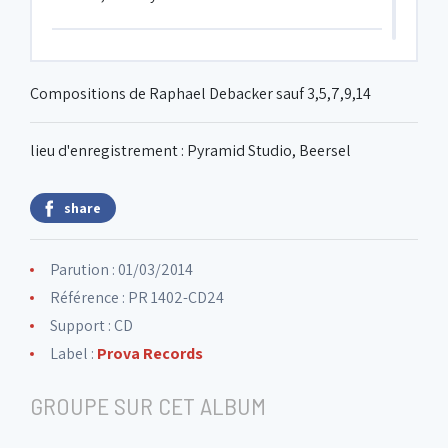
6. Shout it Right
3:21
Compositions de Raphael Debacker sauf 3,5,7,9,14
7. Nearness of You
3:35
lieu d'enregistrement : Pyramid Studio, Beersel
8. Rising Joy
5:42
share
9. Full House
Parution : 01/03/2014
4:14
Référence : PR 1402-CD24
Support : CD
10. Losing the Faith
3:21
Label :
Prova Records
GROUPE SUR CET ALBUM
11. May I Know (What I've Lost)
5:08