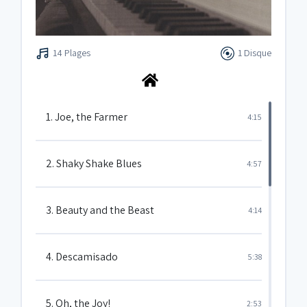
14 Plages
1 Disque
1. Joe, the Farmer
4:15
2. Shaky Shake Blues
4:57
3. Beauty and the Beast
4:14
4. Descamisado
5:38
5. Oh, the Joy!
2:53