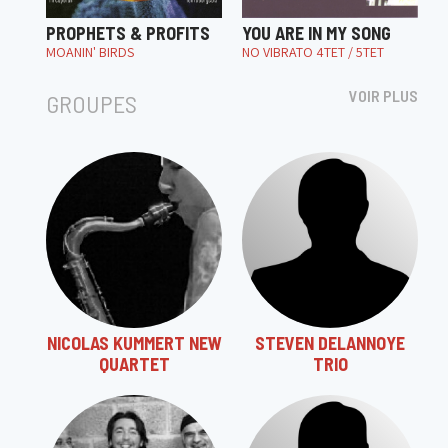
PROPHETS & PROFITS
YOU ARE IN MY SONG
MOANIN' BIRDS
NO VIBRATO 4TET / 5TET
VOIR PLUS
GROUPES
NICOLAS KUMMERT NEW
STEVEN DELANNOYE
QUARTET
TRIO