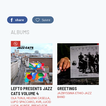
share
Suivre
ALBUMS
LEFTO PRESENTS JAZZ
GREETINGS
CATS VOLUME 4
JAZBYSSINIA ETHIO-JAZZ
BAND
OLA TUNJI, HELENA CASELLA,
LUPO SPACCARO, KVR, LUCID
LUCIA, KUNDE, BREAD FOR