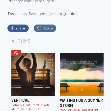
Préparez-vous à être surpris !
Traduit avec DeepL.com (version gratuite)
share
Suivre
ALBUMS
VERTICAL
WAITING FOR A SUMMER
SARA SO FAR, RAMON VAN
STORM
MERKENSTEIN TRIO
RAMON VAN MERKENSTEIN