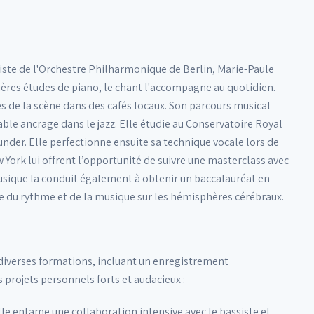
iste de l'Orchestre Philharmonique de Berlin, Marie-Paule
ières études de piano, le chant l'accompagne au quotidien.
es de la scène dans des cafés locaux. Son parcours musical
table ancrage dans le jazz. Elle étudie au Conservatoire Royal
nder. Elle perfectionne ensuite sa technique vocale lors de
 York lui offrent l’opportunité de suivre une masterclass avec
musique la conduit également à obtenir un baccalauréat en
 du rythme et de la musique sur les hémisphères cérébraux.
e diverses formations, incluant un enregistrement
 projets personnels forts et audacieux :
elle entame une collaboration intensive avec le bassiste et