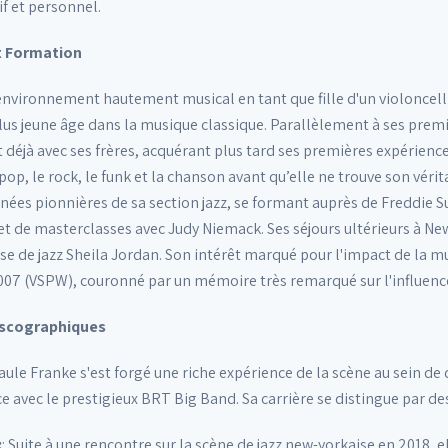
f et personnel.
t Formation
nvironnement hautement musical en tant que fille d'un violoncell
lus jeune âge dans la musique classique. Parallèlement à ses prem
t déjà avec ses frères, acquérant plus tard ses premières expérienc
pop, le rock, le funk et la chanson avant qu’elle ne trouve son véri
nées pionnières de sa section jazz, se formant auprès de Freddie Su
et de masterclasses avec Judy Niemack. Ses séjours ultérieurs à New
se de jazz Sheila Jordan. Son intérêt marqué pour l'impact de la 
07 (VSPW), couronné par un mémoire très remarqué sur l'influence
Discographiques
Paule Franke s'est forgé une riche expérience de la scène au sein d
avec le prestigieux BRT Big Band. Sa carrière se distingue par des
:
: Suite à une rencontre sur la scène de jazz new-yorkaise en 2018, 