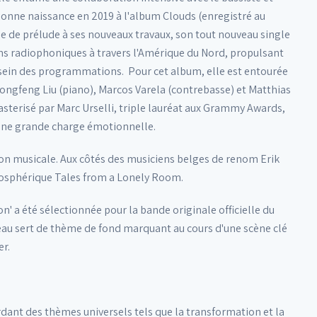
nne naissance en 2019 à l'album Clouds (enregistré au
ise de prélude à ses nouveaux travaux, son tout nouveau single
ions radiophoniques à travers l'Amérique du Nord, propulsant
au sein des programmations. Pour cet album, elle est entourée
ngfeng Liu (piano), Marcos Varela (contrebasse) et Matthias
masterisé par Marc Urselli, triple lauréat aux Grammy Awards,
d'une grande charge émotionnelle.
ion musicale. Aux côtés des musiciens belges de renom Erik
tmosphérique Tales from a Lonely Room.
' a été sélectionnée pour la bande originale officielle du
eau sert de thème de fond marquant au cours d'une scène clé
r.
ant des thèmes universels tels que la transformation et la