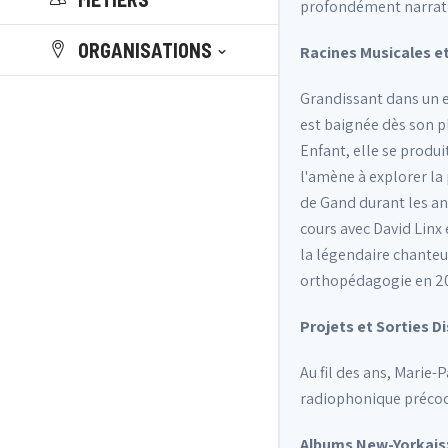
profondément narrati
ORGANISATIONS
Racines Musicales e
Grandissant dans un e
est baignée dès son p
Enfant, elle se produi
l'amène à explorer la 
de Gand durant les an
cours avec David Linx 
la légendaire chanteu
orthopédagogie en 20
Projets et Sorties 
Au fil des ans, Marie-
radiophonique précoce 
Albums New-Yorkais