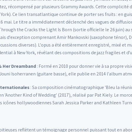
tez, récompensé par plusieurs Grammy Awards. Cette complicité do
ork). Ce lien transatlantique continue de porter ses fruits : en gu
le 26 mai. Le titre a immédiatement déclenché des vagues de diffus
hrough the Cracks the Light Is Born (sortie officielle le 26 juin) 
ais d'exception comprenant Amir Mankovski (saxophone ténor), Do
rcussions diverses). L'opus a été entièrement enregistré, mixé et 
dential à New York, révélant des compositions de jazz fragiles et 
 & Her Dreamband
: Formé en 2010 pour donner vie à sa propre vis
Jouni Isoherranen (guitare basse), elle publie en 2014 l'album a
nternationales
: Sa composition cinématographique 'Bleu la réunion
 'Another Kind of Wedding' (2017), réalisé par Pat Kiely. Le morc
s icônes hollywoodiennes Sarah Jessica Parker and Kathleen Turne
tieuses reflètent un témoignage personnel puissant tout en abord