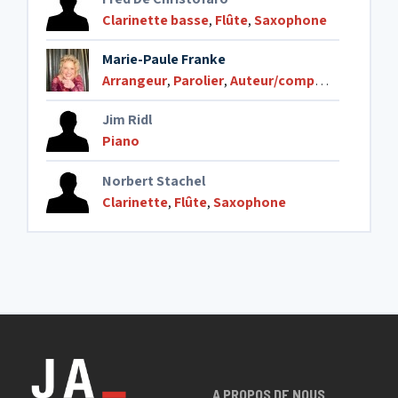
Clarinette basse
,
Flûte
,
Saxophone
Marie-Paule Franke
Arrangeur
,
Parolier
,
Auteur/compositeur de chansons
Jim Ridl
Piano
Norbert Stachel
Clarinette
,
Flûte
,
Saxophone
A PROPOS DE NOUS