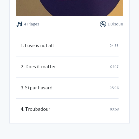
4 Plages
1 Disque
1. Love is not all
04:53
2. Does it matter
04:17
3. Si par hasard
05:06
4. Troubadour
03:58