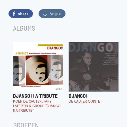
share
Volgen
ALBUMS
DJANGO !! A TRIBUTE
DJANGO!
KOEN DE CAUTER, FAPY
DE CAUTER QUINTET
LAFERTIN & GROUP "DJANGO
!! A TRIBUTE"
GROEPEN