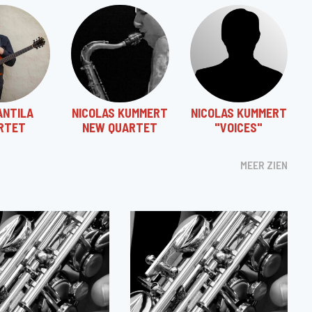
ANTILA
NICOLAS KUMMERT
NICOLAS KUMMERT
RTET
NEW QUARTET
"VOICES"
MEER ZIEN