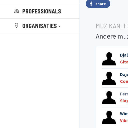
share
PROFESSIONALS
MUZIKANTE
ORGANISATIES
Andere mu
Dja
Git
Daj
Con
Fer
Sla
Wim
Vib