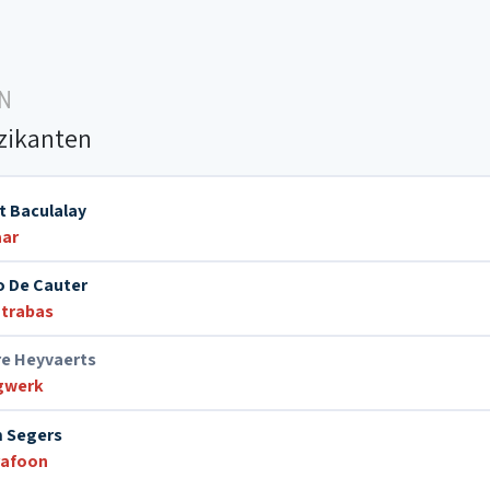
N
zikanten
lt Baculalay
aar
o De Cauter
trabas
re Heyvaerts
gwerk
 Segers
rafoon