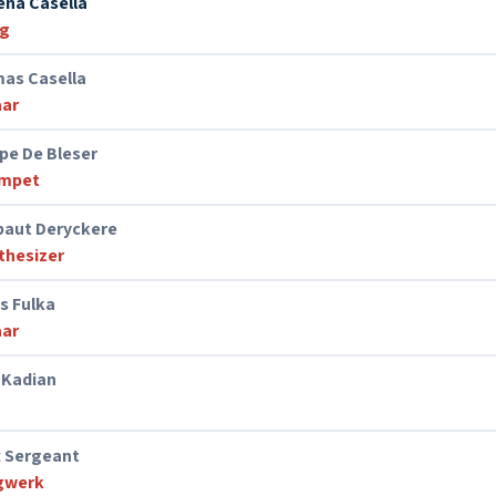
ena Casella
g
as Casella
aar
pe De Bleser
mpet
baut Deryckere
thesizer
s Fulka
aar
 Kadian
 Sergeant
gwerk