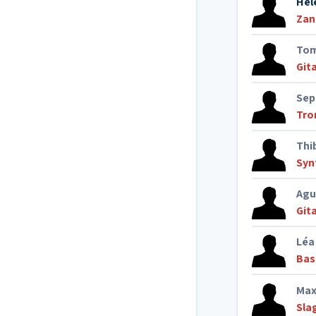
Hel
Zan
Tom
Git
Sep
Tro
Thi
Syn
Agu
Git
Léa
Bas
Max
Sla