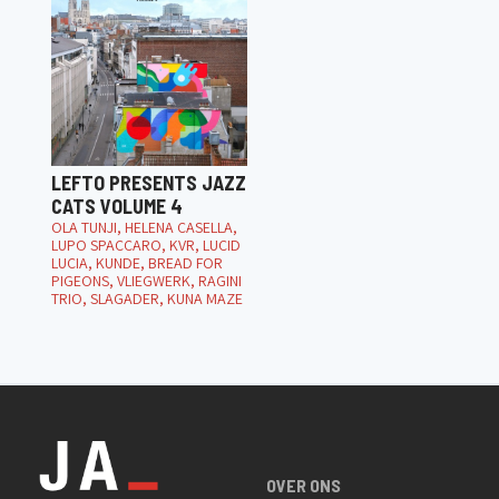
LEFTO PRESENTS JAZZ
CATS VOLUME 4
OLA TUNJI, HELENA CASELLA,
LUPO SPACCARO, KVR, LUCID
LUCIA, KUNDE, BREAD FOR
PIGEONS, VLIEGWERK, RAGINI
TRIO, SLAGADER, KUNA MAZE
OVER ONS