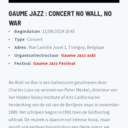
GAUME JAZZ : CONCERT NO WALL, NO
WAR
Begindatum
: 11/08/2024 16:45
Type
: Concert
Adres
: Rue Camille Joset 1, Tintigny, Belgique
Organisatiestructuur
:
Gaume Jazz asbl
Festival
:
Gaume Jazz Festival
No Wall no War is een balletscore geschreven door
Charles Loos op verzoek van Peter Meckel, directeur van
het Hidden Valley Institute of Arts California ter
herdenking van de val van de Berlijnse muur in november
1989. Het schrijven begon in 1991 toen de Golfoorlog
uitbrak. De muziek is daarom vol intense hoop, maar
wordt ook gedwarsboomd door een diepe angst: we