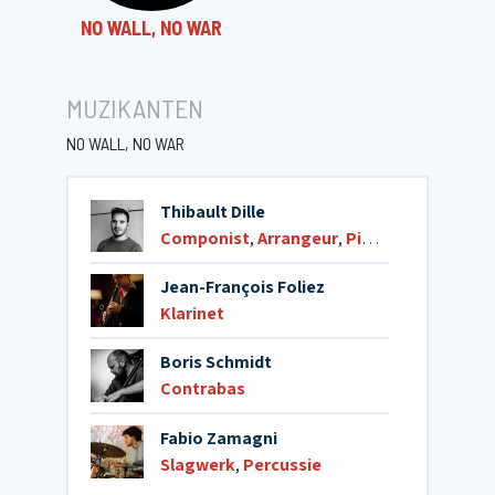
NO WALL, NO WAR
MUZIKANTEN
NO WALL, NO WAR
Thibault Dille
Componist
,
Arrangeur
,
Piano
,
Zang
,
Acco
Jean-François Foliez
Klarinet
Boris Schmidt
Contrabas
Fabio Zamagni
Slagwerk
,
Percussie