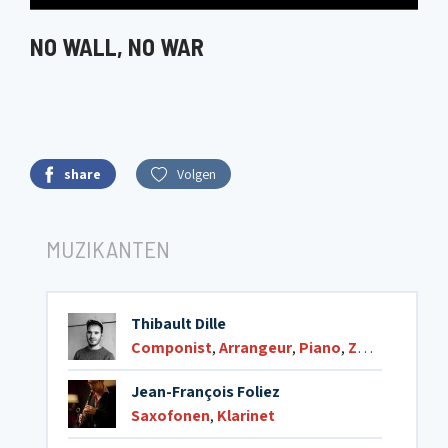
NO WALL, NO WAR
share
Volgen
MUZIKANTEN
Thibault Dille
Componist
,
Arrangeur
,
Piano
,
Zang
,
Accord
Jean-François Foliez
Saxofonen
,
Klarinet