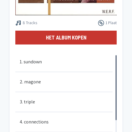
8 Tracks
1 Plaat
HET ALBUM KOPEN
1. sundown
2. magone
3. triple
4. connections