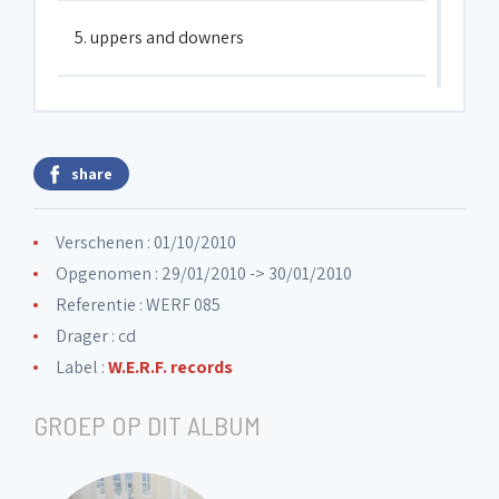
5. uppers and downers
6. all over me
share
7. Signs and Signatures
Verschenen : 01/10/2010
8. it's my time
Opgenomen : 29/01/2010 -> 30/01/2010
Referentie : WERF 085
Drager : cd
Label :
W.E.R.F. records
GROEP OP DIT ALBUM