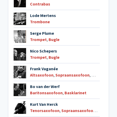
Contrabas
Lode Mertens
Trombone
Serge Plume
Trompet
,
Bugle
Nico Schepers
Trompet
,
Bugle
Frank Vaganée
Altsaxofoon
,
Sopraansaxofoon
,
Dwarsfluit
Bo van der Werf
Baritonsaxofoon
,
Basklarinet
Kurt Van Herck
Tenorsaxofoon
,
Sopraansaxofoon
,
Klarinet
,
D