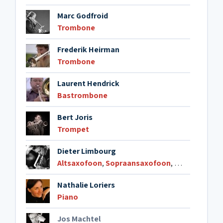
Marc Godfroid
Trombone
Frederik Heirman
Trombone
Laurent Hendrick
Bastrombone
Bert Joris
Trompet
Dieter Limbourg
Altsaxofoon
,
Sopraansaxofoon
,
Klarinet
,
Dwar
Nathalie Loriers
Piano
Jos Machtel