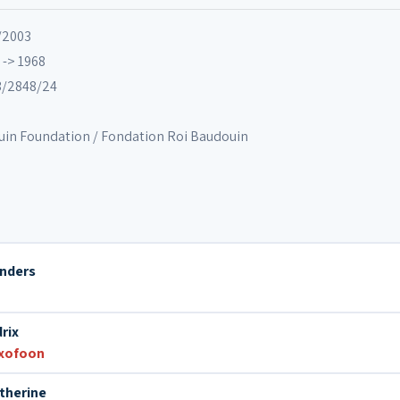
/2003
11. Introducing Mr Basie
-> 1968
3/2848/24
12. Tell'em to swing it
in Foundation / Fondation Roi Baudouin
13. Riffin' at the Arena
14. Modernes tempo
enders
15. Rose de Miel
rix
16. I heard
xofoon
atherine