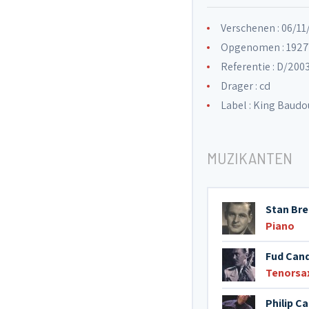
Verschenen : 06/11
Opgenomen : 1927 
Referentie : D/200
Drager : cd
Label :
King Baudou
MUZIKANTEN
Stan Br
Piano
Fud Cand
Tenorsa
Philip C