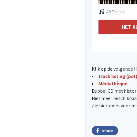
49 Tracks
HET A
Klik op de volgende li
track listing (pdf
Médiathèque
Dubbel CD met histori
Niet meer beschikbaar
Zie hieronder voor me
share