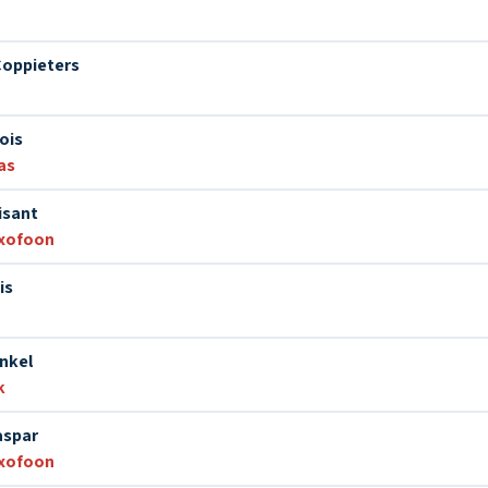
17. Studio 24
Coppieters
18. Truckin'
ois
19. Blues en mineur
as
isant
20. Sur la glace
xofoon
is
21. L'homme au piano
nkel
22. Improvisation en si bémol
k
aspar
23. Obsession
xofoon