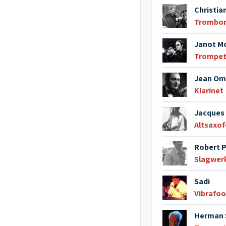
Christia
Trombo
Janot M
Trompe
Jean Om
Klarinet
Jacques 
Altsaxo
Robert 
Slagwer
Sadi
Vibrafo
Herman 