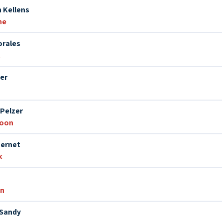
n Kellens
24. Tom Tom Rag
ne
orales
25. Porte de Namur
t
er
Plaat 2
Pelzer
26. En balayant le parquet
foon
Pernet
27. Rhythm Stomp
k
28. J'ai un si bon caractère
on
Sandy
29. Sans Atout