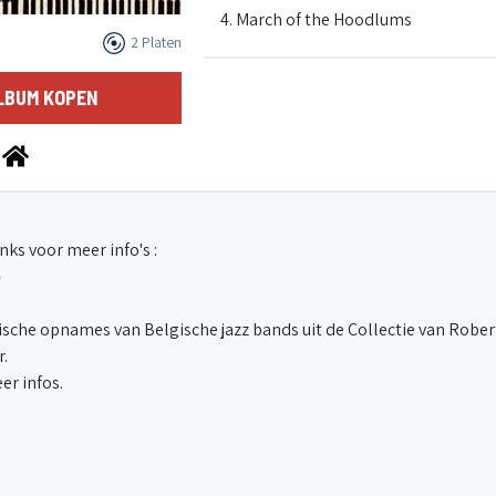
4. March of the Hoodlums
2 Platen
5. The Blue Duke
LBUM KOPEN
6. Some of these days
7. Beyond the Blues
nks voor meer info's :
)
8. Get that swing
sche opnames van Belgische jazz bands uit de Collectie van Rober
.
er infos.
9. Lullaby for a Mexican alligator
10. Blue Lou