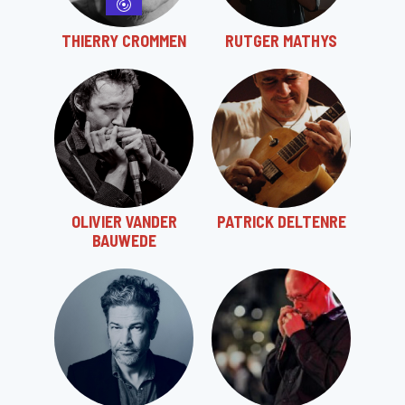
THIERRY CROMMEN
RUTGER MATHYS
OLIVIER VANDER
PATRICK DELTENRE
BAUWEDE