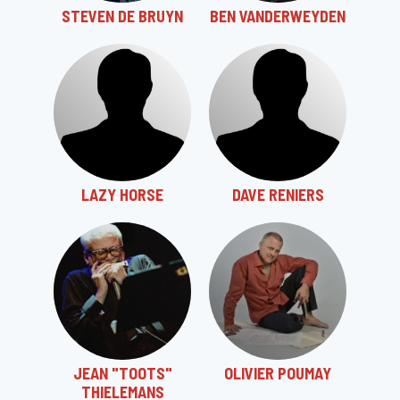
STEVEN DE BRUYN
BEN VANDERWEYDEN
LAZY HORSE
DAVE RENIERS
JEAN "TOOTS"
OLIVIER POUMAY
THIELEMANS