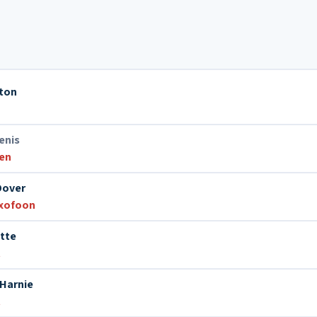
aton
enis
en
Dover
xofoon
ette
t
Harnie
t