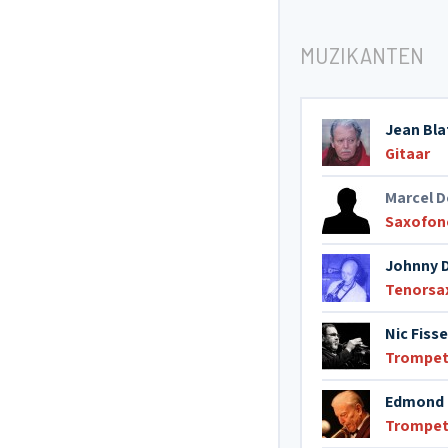
MUZIKANTEN
Jean Bl
Gitaar
Marcel D
Saxofon
Johnny 
Tenorsa
Nic Fiss
Trompe
Edmond 
Trompe