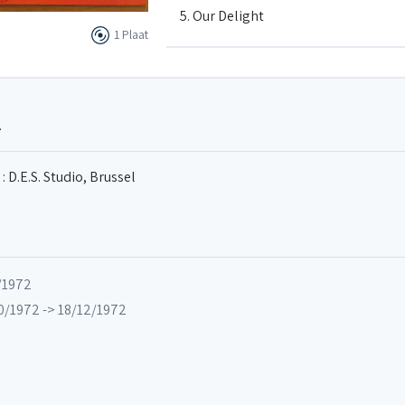
5. Our Delight
1 Plaat
6. Teach me tonight
.
7. The song is you
: D.E.S. Studio, Brussel
8. The second time around
/1972
/1972 -> 18/12/1972