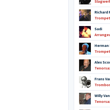
Slagwer
Richard 
Trompe
Sadi
Arrange
Herman 
Trompe
Alex Sco
Tenorsa
Frans Va
Trombo
Willy Va
Tenorsa