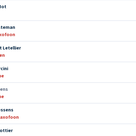
Hot
steman
xofoon
 Letellier
en
cini
ne
tens
ne
essens
saxofoon
ottier