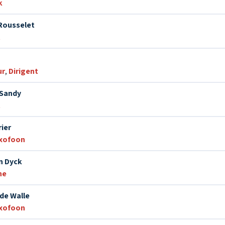
k
Rousselet
t
ur
,
Dirigent
Sandy
t
rier
xofoon
n Dyck
ne
nde Walle
xofoon