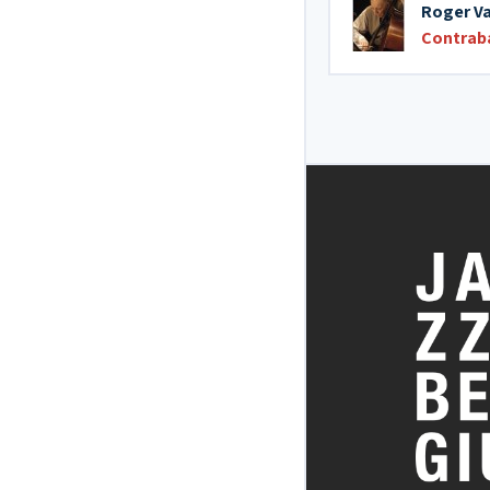
Roger V
Contrab