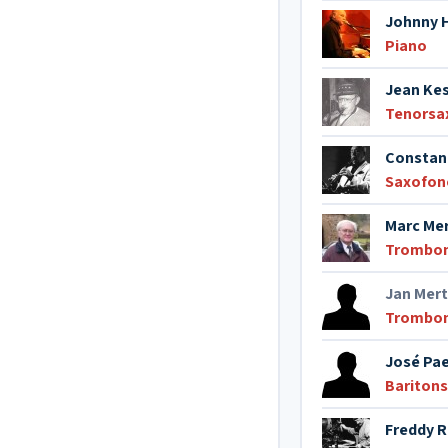
Johnny 
Piano
Jean Ke
Tenorsa
Constant
Saxofon
Marc Mer
Trombo
Jan Mer
Trombo
José Pa
Bariton
Freddy R