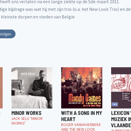
eeft ons verlaten na een lange ziekte op de 5de maart 2011.
e bijdrage was wat hij met zijn trio (o.a. het New Look Trio) en de 
kleinste dorpen en steden van België.
Volgen
:
MINOR WORKS
WITH A SONG IN MY
LEXICON 
JACK SELS "MINOR
HEART
MUZIEK I
WORKS"
ROGER VANHAVERBEKE
VLAANDE
AND THE NEW LOOK
ALBIMOOR/ 