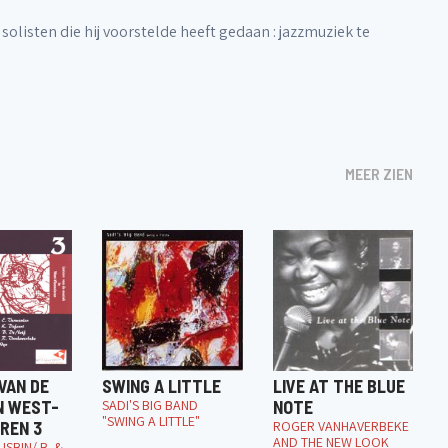
solisten die hij voorstelde heeft gedaan : jazzmuziek te
MEER ZIEN
VAN DE
SWING A LITTLE
LIVE AT THE BLUE
N WEST-
SADI'S BIG BAND
NOTE
"SWING A LITTLE"
REN 3
ROGER VANHAVERBEKE
AND THE NEW LOOK
ISBIN/ B. &