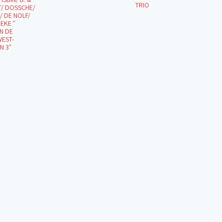
TRIO
T/ DOSSCHE/
 DE NOLF/
EKE "
N DE
WEST-
N 3"