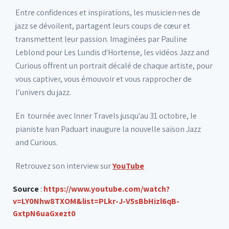
Entre confidences et inspirations, les musicien·nes de
jazz se dévoilent, partagent leurs coups de cœur et
transmettent leur passion. Imaginées par Pauline
Leblond pour Les Lundis d'Hortense, les vidéos Jazz and
Curious offrent un portrait décalé de chaque artiste, pour
vous captiver, vous émouvoir et vous rapprocher de
l’univers du jazz.
En tournée avec Inner Travels jusqu'au 31 octobre, le
pianiste Ivan Paduart inaugure la nouvelle saison Jazz
and Curious.
Retrouvez son interview sur
YouTube
Source
:
https://www.youtube.com/watch?
v=LY0Nhw8TXOM&list=PLkr-J-V5sBbHizl6qB-
GxtpN6uaGxezt0