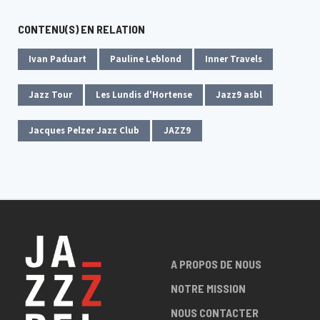
CONTENU(S) EN RELATION
Ivan Paduart
Pauline Leblond
Inner Travels
Jazz Tour
Les Lundis d'Hortense
Jazz9 asbl
Jacques Pelzer Jazz Club
JAZZ9
A PROPOS DE NOUS
NOTRE MISSION
NOUS CONTACTER