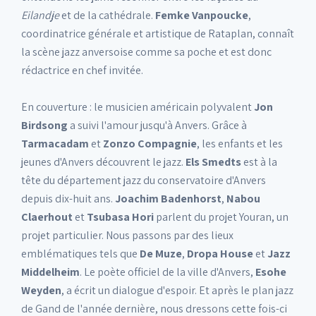
Eilandje
et de la cathédrale.
Femke Vanpoucke
,
coordinatrice générale et artistique de Rataplan, connaît
la scène jazz anversoise comme sa poche et est donc
rédactrice en chef invitée.
En couverture : le musicien américain polyvalent
Jon
Birdsong
a suivi l'amour jusqu'à Anvers. Grâce à
Tarmacadam
et
Zonzo Compagnie
, les enfants et les
jeunes d'Anvers découvrent le jazz.
Els Smedts
est à la
tête du département jazz du conservatoire d'Anvers
depuis dix-huit ans.
Joachim Badenhorst
,
Nabou
Claerhout
et
Tsubasa Hori
parlent du projet Youran, un
projet particulier. Nous passons par des lieux
emblématiques tels que
De Muze
,
Dropa House
et
Jazz
Middelheim
. Le poète officiel de la ville d'Anvers,
Esohe
Weyden
, a écrit un dialogue d'espoir. Et après le plan jazz
de Gand de l'année dernière, nous dressons cette fois-ci