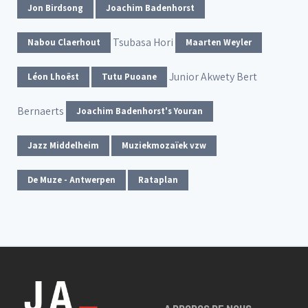
Jon Birdsong
Joachim Badenhorst
Tsubasa Hori
Nabou Claerhout
Maarten Weyler
Junior Akwety
Bert
Léon Lhoëst
Tutu Puoane
Bernaerts
Joachim Badenhorst's Youran
Jazz Middelheim
Muziekmozaïek vzw
De Muze - Antwerpen
Rataplan