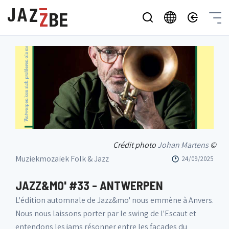
Crédit photo
Johan Martens
©
Muziekmozaïek Folk & Jazz
24/09/2025
JAZZ&MO' #33 - ANTWERPEN
L'édition automnale de Jazz&mo' nous emmène à Anvers.
Nous nous laissons porter par le swing de l'Escaut et
entendons les jams résonner entre les façades du