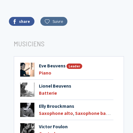
share
Suivre
MUSICIENS
Eve Beuvens
Leader
Piano
Lionel Beuvens
Batterie
Elly Brouckmans
Saxophone alto
,
Saxophone baryton
Victor Foulon