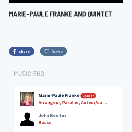
MARIE-PAULE FRANKE AND QUINTET
share
Suivre
MUSICIENS
Marie-Paule Franke
Leader
Arrangeur
,
Parolier
,
Auteur/compositeur de chansons
John Benitez
Basse