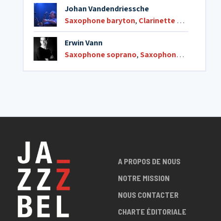
Johan Vandendriessche
Saxophone baryton
,
Clarinette basse
,
Picco
Erwin Vann
Saxophone soprano
,
Saxophone ténor
,
Flût
A PROPOS DE NOUS
NOTRE MISSION
NOUS CONTACTER
CHARTE ÉDITORIALE