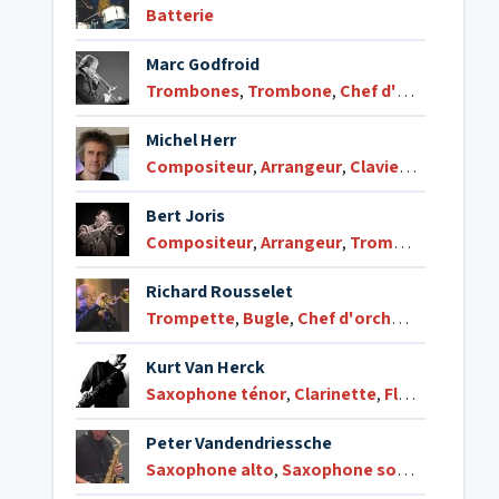
Batterie
Marc Godfroid
Trombones
,
Trombone
,
Chef d'orchestre
Michel Herr
Compositeur
,
Arrangeur
,
Claviers
,
Piano
,
Ch
Bert Joris
Compositeur
,
Arrangeur
,
Trompette
,
Bugle
Richard Rousselet
Trompette
,
Bugle
,
Chef d'orchestre
Kurt Van Herck
Saxophone ténor
,
Clarinette
,
Flûte
Peter Vandendriessche
Saxophone alto
,
Saxophone soprano