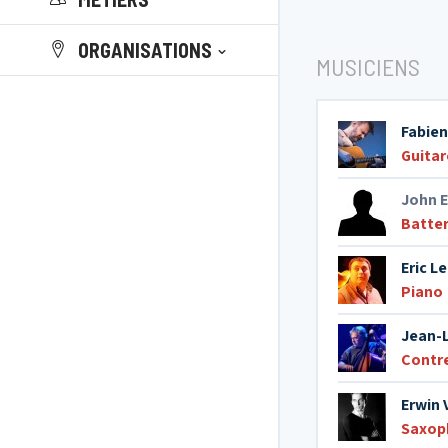
ORGANISATIONS
MUSICIENS
Fabie
Guitar
John 
Batter
Eric L
Piano
Jean-L
Contr
Erwin 
Saxop