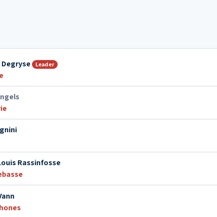
n Degryse
Leader
e
Engels
ie
egnini
ouis Rassinfosse
ebasse
Vann
hones