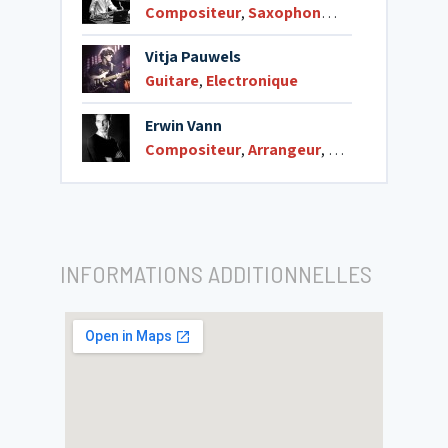
Compositeur
,
Saxophone ténor
Vitja Pauwels
Guitare
,
Electronique
Erwin Vann
Compositeur
,
Arrangeur
,
Saxophone sop
INFORMATIONS ADDITIONNELLES