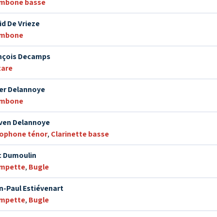
mbone basse
id De Vrieze
ombone
nçois Decamps
tare
er Delannoye
ombone
ven Delannoye
ophone ténor
,
Clarinette basse
c Dumoulin
mpette
,
Bugle
n-Paul Estiévenart
mpette
,
Bugle