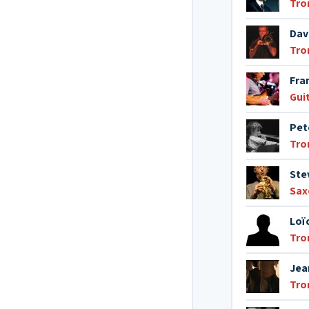
Tro
Dav
Tr
Fra
Gui
Pet
Tr
Ste
Sax
Loï
Tro
Jea
Tro