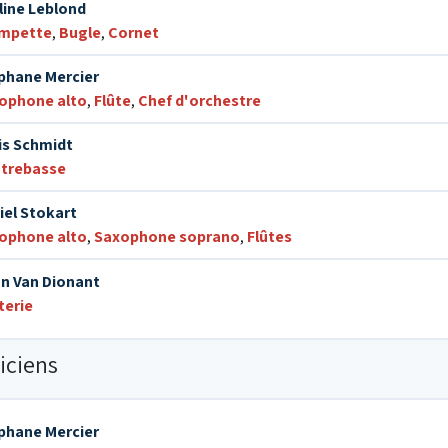
line Leblond
mpette
,
Bugle
,
Cornet
phane Mercier
ophone alto
,
Flûte
,
Chef d'orchestre
is Schmidt
trebasse
iel Stokart
ophone alto
,
Saxophone soprano
,
Flûtes
n Van Dionant
terie
iciens
phane Mercier