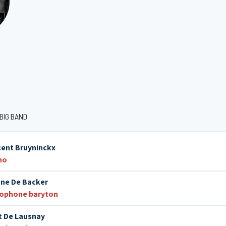
 BIG BAND
cent Bruyninckx
no
ne De Backer
ophone baryton
t De Lausnay